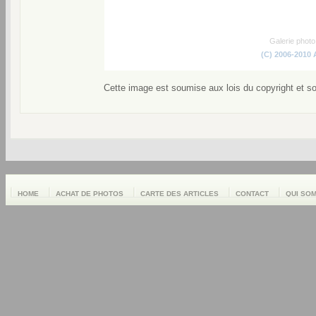
Galerie phot
(C) 2006-2010
Cette image est soumise aux lois du copyright et s
HOME
ACHAT DE PHOTOS
CARTE DES ARTICLES
CONTACT
QUI SO