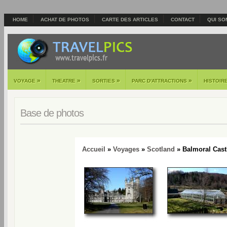
HOME
ACHAT DE PHOTOS
CARTE DES ARTICLES
CONTACT
QUI SO
»
»
»
»
VOYAGE
THEATRE
SORTIES
PARC D'ATTRACTIONS
HISTOIR
Base de photos
Accueil
»
Voyages
»
Scotland
» Balmoral Castl