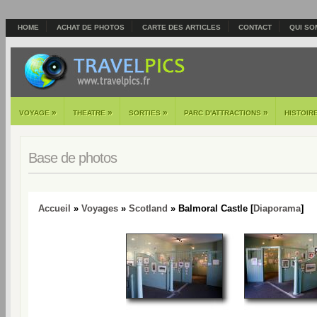
HOME
ACHAT DE PHOTOS
CARTE DES ARTICLES
CONTACT
QUI SO
»
»
»
»
VOYAGE
THEATRE
SORTIES
PARC D'ATTRACTIONS
HISTOIR
Base de photos
Accueil
»
Voyages
»
Scotland
» Balmoral Castle [
Diaporama
]