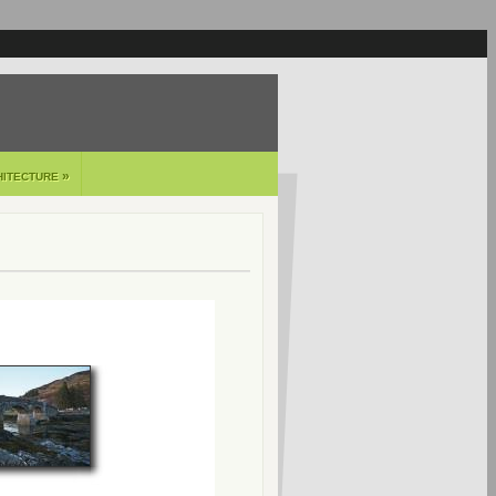
»
HITECTURE