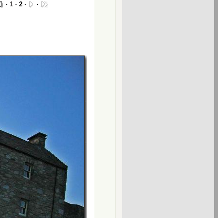
·
1
· 2 ·
·