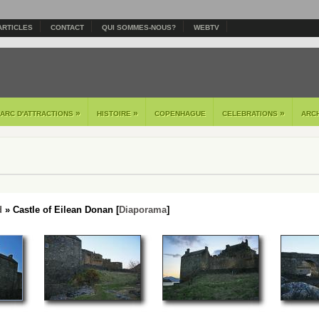
ARTICLES
CONTACT
QUI SOMMES-NOUS?
WEBTV
»
»
»
PARC D'ATTRACTIONS
HISTOIRE
COPENHAGUE
CELEBRATIONS
ARC
d
» Castle of Eilean Donan [
Diaporama
]