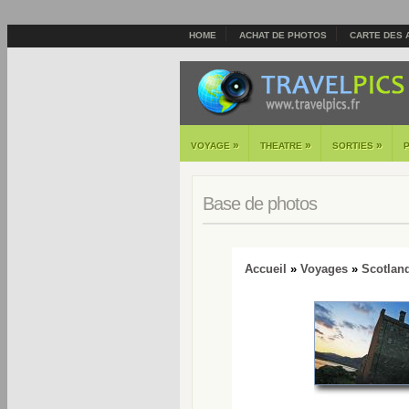
HOME
ACHAT DE PHOTOS
CARTE DES 
»
»
»
VOYAGE
THEATRE
SORTIES
Base de photos
Accueil
»
Voyages
»
Scotlan