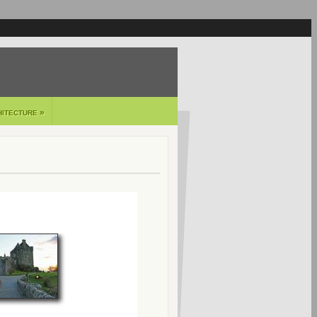
»
HITECTURE