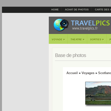
HOME
ACHAT DE PHOTOS
CARTE DES 
»
»
»
VOYAGE
THEATRE
SORTIES
Base de photos
Accueil
»
Voyages
»
Scotlan