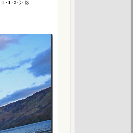
·
· 1 ·
2
·
·