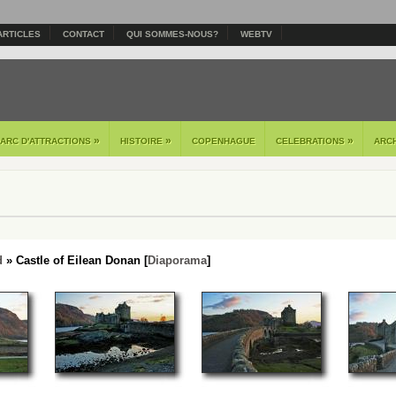
ARTICLES
CONTACT
QUI SOMMES-NOUS?
WEBTV
»
»
»
PARC D'ATTRACTIONS
HISTOIRE
COPENHAGUE
CELEBRATIONS
ARC
d
» Castle of Eilean Donan [
Diaporama
]