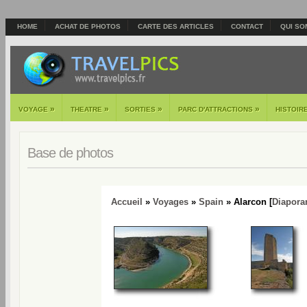
HOME
ACHAT DE PHOTOS
CARTE DES ARTICLES
CONTACT
QUI SO
»
»
»
»
VOYAGE
THEATRE
SORTIES
PARC D'ATTRACTIONS
HISTOIR
Base de photos
Accueil
»
Voyages
»
Spain
» Alarcon [
Diapor