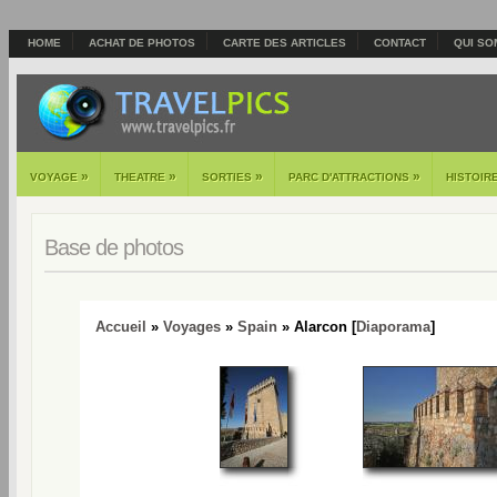
HOME
ACHAT DE PHOTOS
CARTE DES ARTICLES
CONTACT
QUI SO
»
»
»
»
VOYAGE
THEATRE
SORTIES
PARC D'ATTRACTIONS
HISTOIR
Base de photos
Accueil
»
Voyages
»
Spain
» Alarcon [
Diaporama
]