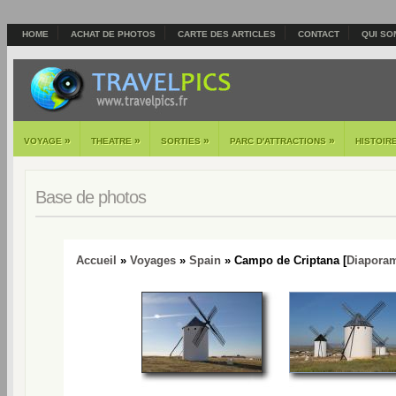
HOME
ACHAT DE PHOTOS
CARTE DES ARTICLES
CONTACT
QUI SO
»
»
»
»
VOYAGE
THEATRE
SORTIES
PARC D'ATTRACTIONS
HISTOIR
Base de photos
Accueil
»
Voyages
»
Spain
» Campo de Criptana [
Diapora