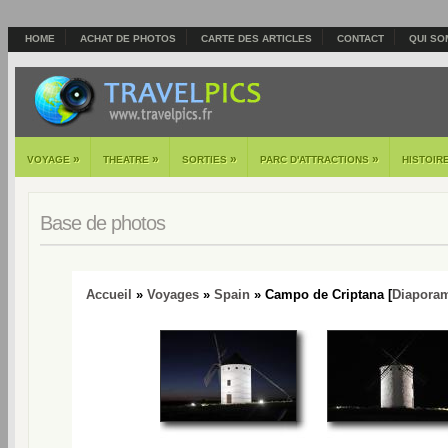
HOME
ACHAT DE PHOTOS
CARTE DES ARTICLES
CONTACT
QUI SO
»
»
»
»
VOYAGE
THEATRE
SORTIES
PARC D'ATTRACTIONS
HISTOIR
Base de photos
Accueil
»
Voyages
»
Spain
» Campo de Criptana [
Diapora