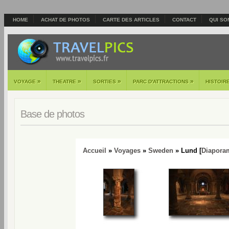
HOME
ACHAT DE PHOTOS
CARTE DES ARTICLES
CONTACT
QUI SO
»
»
»
»
VOYAGE
THEATRE
SORTIES
PARC D'ATTRACTIONS
HISTOIR
Base de photos
Accueil
»
Voyages
»
Sweden
» Lund [
Diapora