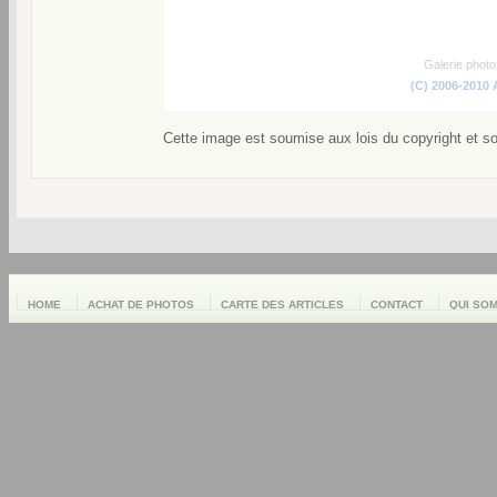
Galerie phot
(C) 2006-2010
Cette image est soumise aux lois du copyright et s
HOME
ACHAT DE PHOTOS
CARTE DES ARTICLES
CONTACT
QUI SO