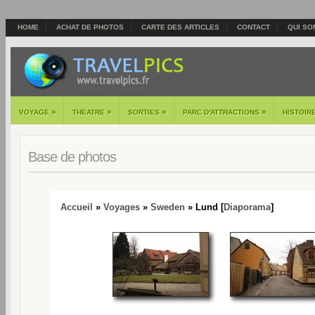
HOME
ACHAT DE PHOTOS
CARTE DES ARTICLES
CONTACT
QUI SO
»
»
»
»
VOYAGE
THEATRE
SORTIES
PARC D'ATTRACTIONS
HISTOIR
Base de photos
Accueil
»
Voyages
»
Sweden
» Lund [
Diaporama
]