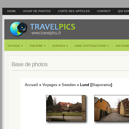
HOME
ACHAT DE PHOTOS
CARTE DES ARTICLES
CONTACT
QUI SO
»
»
»
»
VOYAGE
THEATRE
SORTIES
PARC D'ATTRACTIONS
HISTOIR
Base de photos
Accueil
»
Voyages
»
Sweden
» Lund [
Diaporama
]