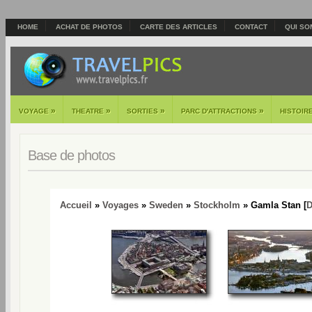
HOME
ACHAT DE PHOTOS
CARTE DES ARTICLES
CONTACT
QUI SO
»
»
»
»
VOYAGE
THEATRE
SORTIES
PARC D'ATTRACTIONS
HISTOIR
Base de photos
Accueil
»
Voyages
»
Sweden
»
Stockholm
» Gamla Stan [
D