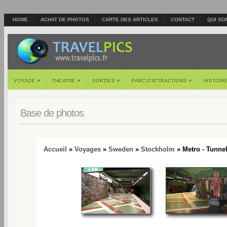
HOME
ACHAT DE PHOTOS
CARTE DES ARTICLES
CONTACT
QUI SO
»
»
»
»
VOYAGE
THEATRE
SORTIES
PARC D'ATTRACTIONS
HISTOIR
Base de photos
Accueil
»
Voyages
»
Sweden
»
Stockholm
» Metro - Tunne