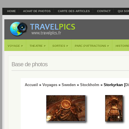
HOME
ACHAT DE PHOTOS
CARTE DES ARTICLES
CONTACT
QUI SO
»
»
»
»
VOYAGE
THEATRE
SORTIES
PARC D'ATTRACTIONS
HISTOIR
Base de photos
Accueil
»
Voyages
»
Sweden
»
Stockholm
» Storkyrkan [
D