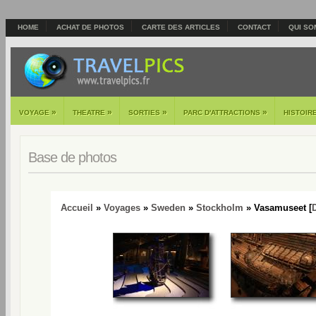
HOME
ACHAT DE PHOTOS
CARTE DES ARTICLES
CONTACT
QUI SO
»
»
»
»
VOYAGE
THEATRE
SORTIES
PARC D'ATTRACTIONS
HISTOIR
Base de photos
Accueil
»
Voyages
»
Sweden
»
Stockholm
» Vasamuseet [