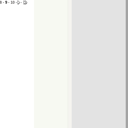
8
· 9 ·
10
·
·