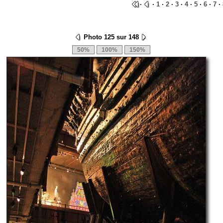
·
·
1
·
2
·
3
·
4
·
5
·
6
·
7
·
Photo 125 sur 148