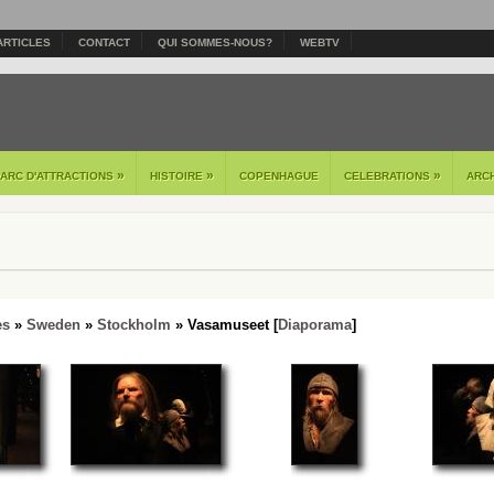
ARTICLES
CONTACT
QUI SOMMES-NOUS?
WEBTV
»
»
»
PARC D'ATTRACTIONS
HISTOIRE
COPENHAGUE
CELEBRATIONS
ARC
es
»
Sweden
»
Stockholm
» Vasamuseet [
Diaporama
]