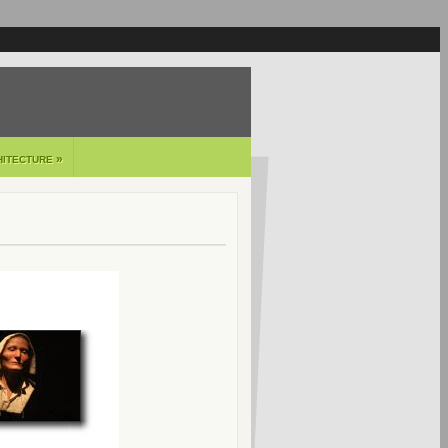
»
HITECTURE