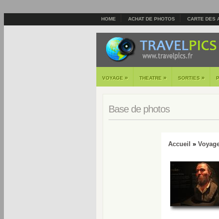
HOME
ACHAT DE PHOTOS
CARTE DES 
»
»
»
VOYAGE
THEATRE
SORTIES
Base de photos
Accueil
»
Voyag