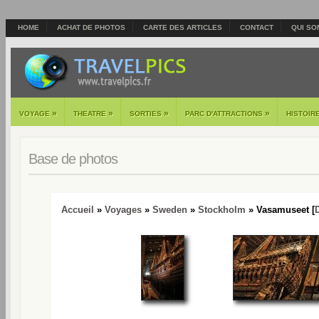
HOME
ACHAT DE PHOTOS
CARTE DES ARTICLES
CONTACT
QUI SO
»
»
»
»
VOYAGE
THEATRE
SORTIES
PARC D'ATTRACTIONS
HISTOIR
Base de photos
Accueil
»
Voyages
»
Sweden
»
Stockholm
» Vasamuseet [