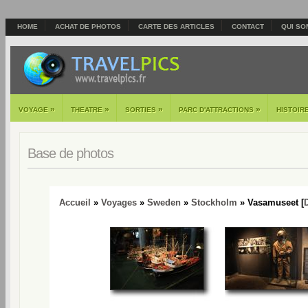
HOME
ACHAT DE PHOTOS
CARTE DES ARTICLES
CONTACT
QUI SO
»
»
»
»
VOYAGE
THEATRE
SORTIES
PARC D'ATTRACTIONS
HISTOIR
Base de photos
Accueil
»
Voyages
»
Sweden
»
Stockholm
» Vasamuseet [