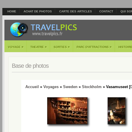
HOME
ACHAT DE PHOTOS
CARTE DES ARTICLES
CONTACT
QUI SO
»
»
»
»
VOYAGE
THEATRE
SORTIES
PARC D'ATTRACTIONS
HISTOIR
Base de photos
Accueil
»
Voyages
»
Sweden
»
Stockholm
» Vasamuseet [