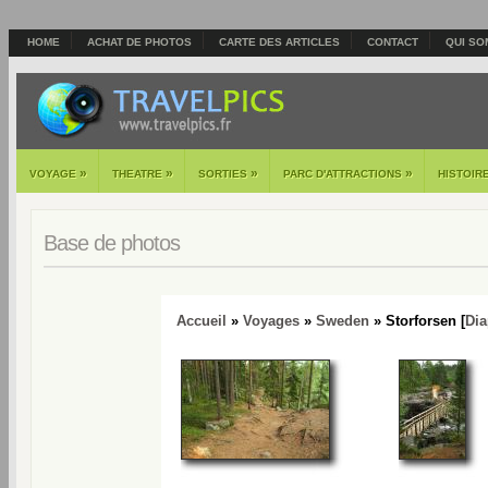
HOME
ACHAT DE PHOTOS
CARTE DES ARTICLES
CONTACT
QUI SO
»
»
»
»
VOYAGE
THEATRE
SORTIES
PARC D'ATTRACTIONS
HISTOIR
Base de photos
Accueil
»
Voyages
»
Sweden
» Storforsen [
Di