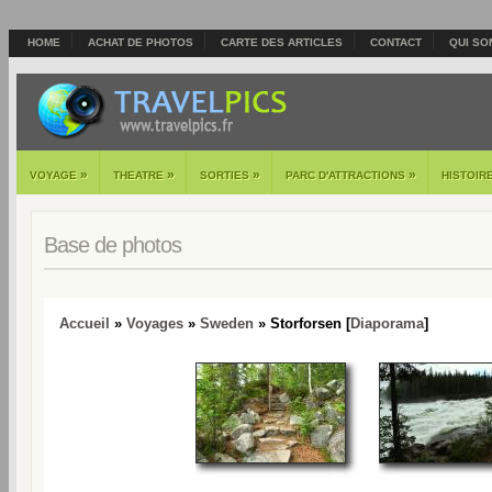
HOME
ACHAT DE PHOTOS
CARTE DES ARTICLES
CONTACT
QUI SO
»
»
»
»
VOYAGE
THEATRE
SORTIES
PARC D'ATTRACTIONS
HISTOIR
Base de photos
Accueil
»
Voyages
»
Sweden
» Storforsen [
Diaporama
]