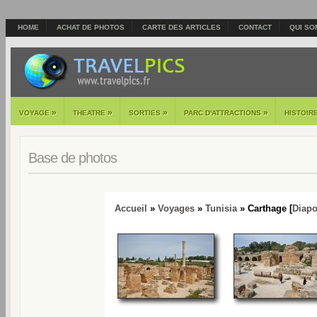
HOME
ACHAT DE PHOTOS
CARTE DES ARTICLES
CONTACT
QUI SO
»
»
»
»
VOYAGE
THEATRE
SORTIES
PARC D'ATTRACTIONS
HISTOIR
Base de photos
Accueil
»
Voyages
»
Tunisia
» Carthage [
Diap