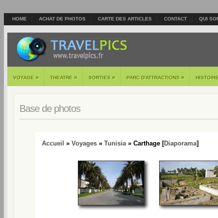
HOME
ACHAT DE PHOTOS
CARTE DES ARTICLES
CONTACT
QUI SO
»
»
»
»
VOYAGE
THEATRE
SORTIES
PARC D'ATTRACTIONS
HISTOIR
Base de photos
Accueil
»
Voyages
»
Tunisia
» Carthage [
Diaporama
]