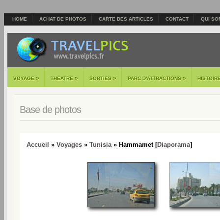
HOME
ACHAT DE PHOTOS
CARTE DES ARTICLES
CONTACT
QUI SO
»
»
»
»
VOYAGE
THEATRE
SORTIES
PARC D'ATTRACTIONS
HISTOIR
Base de photos
Accueil
»
Voyages
»
Tunisia
» Hammamet [
Diaporama
]