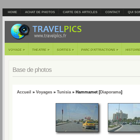
HOME
ACHAT DE PHOTOS
CARTE DES ARTICLES
CONTACT
QUI SO
»
»
»
»
VOYAGE
THEATRE
SORTIES
PARC D'ATTRACTIONS
HISTOIR
Base de photos
Accueil
»
Voyages
»
Tunisia
» Hammamet [
Diaporama
]