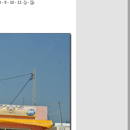
8
·
9
·
10
·
11
·
·