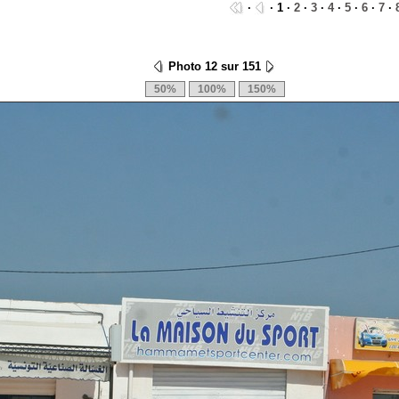
·
· 1 ·
2
·
3
·
4
·
5
·
6
·
7
·
Photo 12 sur 151