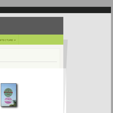
»
HITECTURE