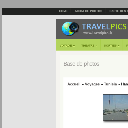
HOME
ACHAT DE PHOTOS
CARTE DES 
»
»
»
VOYAGE
THEATRE
SORTIES
Base de photos
Accueil
»
Voyages
»
Tunisia
» Ham