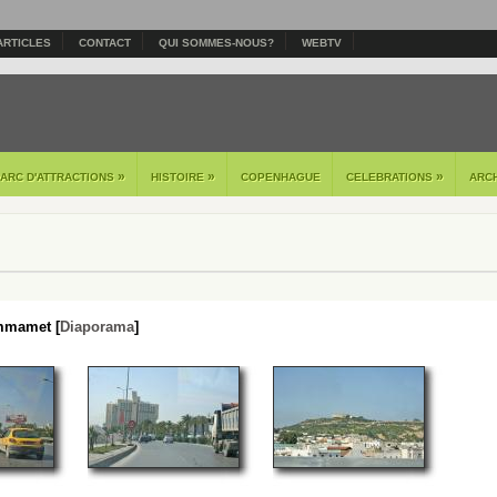
ARTICLES
CONTACT
QUI SOMMES-NOUS?
WEBTV
»
»
»
PARC D'ATTRACTIONS
HISTOIRE
COPENHAGUE
CELEBRATIONS
ARC
mamet [
Diaporama
]