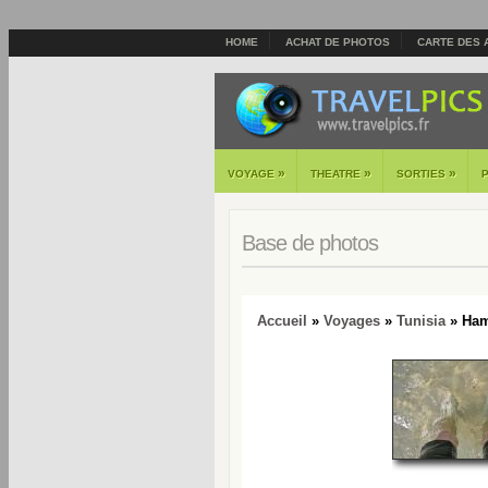
HOME
ACHAT DE PHOTOS
CARTE DES 
»
»
»
VOYAGE
THEATRE
SORTIES
Base de photos
Accueil
»
Voyages
»
Tunisia
» Ham