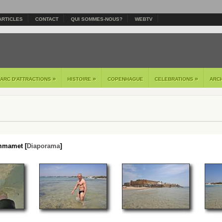
ARTICLES
CONTACT
QUI SOMMES-NOUS?
WEBTV
»
»
»
PARC D'ATTRACTIONS
HISTOIRE
COPENHAGUE
CELEBRATIONS
ARC
mamet [
Diaporama
]