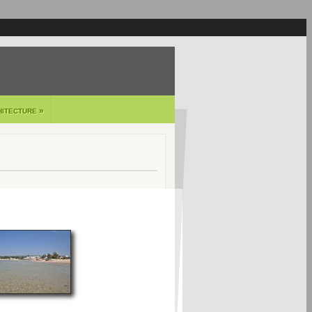
»
HITECTURE