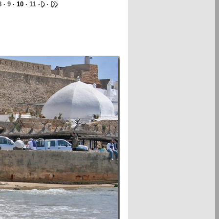
8
·
9
· 10 ·
11
·
·