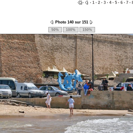
·
·
1
·
2
·
3
·
4
·
5
·
6
·
7
·
Photo 140 sur 151