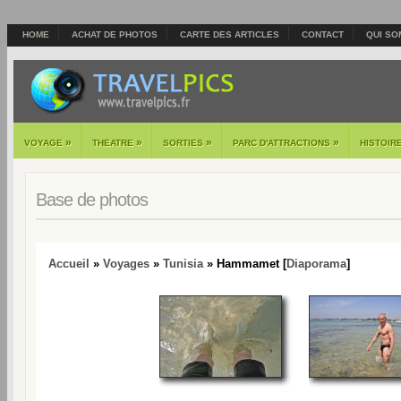
HOME
ACHAT DE PHOTOS
CARTE DES ARTICLES
CONTACT
QUI SO
»
»
»
»
VOYAGE
THEATRE
SORTIES
PARC D'ATTRACTIONS
HISTOIR
Base de photos
Accueil
»
Voyages
»
Tunisia
» Hammamet [
Diaporama
]