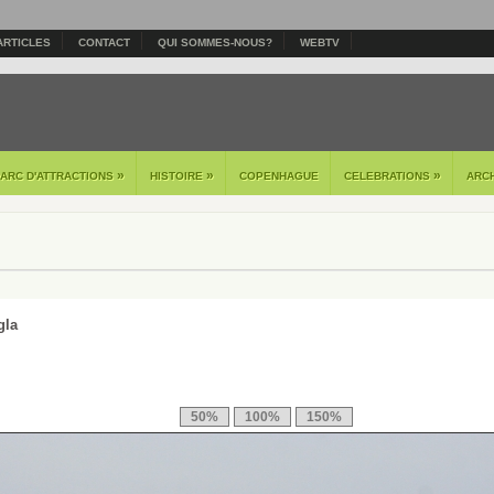
ARTICLES
CONTACT
QUI SOMMES-NOUS?
WEBTV
»
»
»
PARC D'ATTRACTIONS
HISTOIRE
COPENHAGUE
CELEBRATIONS
ARC
gla