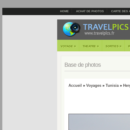
HOME
ACHAT DE PHOTOS
CARTE DES 
»
»
»
VOYAGE
THEATRE
SORTIES
Base de photos
Accueil
»
Voyages
»
Tunisia
»
Her