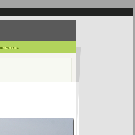
»
HITECTURE