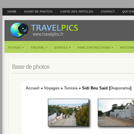
HOME
ACHAT DE PHOTOS
CARTE DES ARTICLES
CONTACT
QUI SO
»
»
»
»
VOYAGE
THEATRE
SORTIES
PARC D'ATTRACTIONS
HISTOIR
Base de photos
Accueil
»
Voyages
»
Tunisia
» Sidi Bou Said [
Diaporama
]