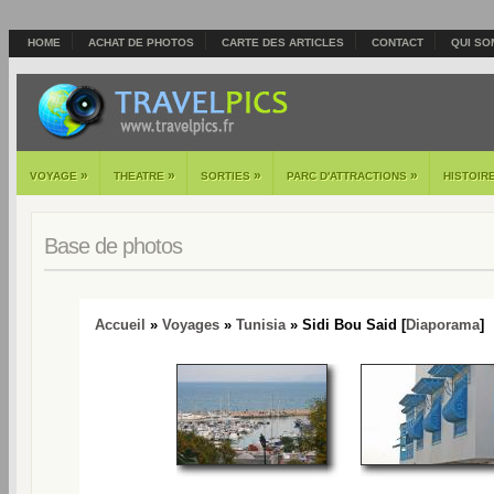
HOME
ACHAT DE PHOTOS
CARTE DES ARTICLES
CONTACT
QUI SO
»
»
»
»
VOYAGE
THEATRE
SORTIES
PARC D'ATTRACTIONS
HISTOIR
Base de photos
Accueil
»
Voyages
»
Tunisia
» Sidi Bou Said [
Diaporama
]