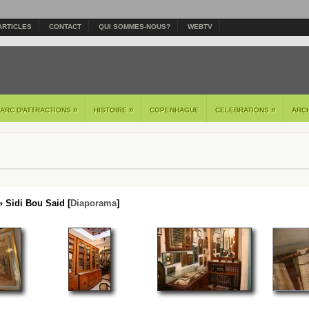
ARTICLES
CONTACT
QUI SOMMES-NOUS?
WEBTV
»
»
»
PARC D'ATTRACTIONS
HISTOIRE
COPENHAGUE
CELEBRATIONS
ARC
 Sidi Bou Said [
Diaporama
]