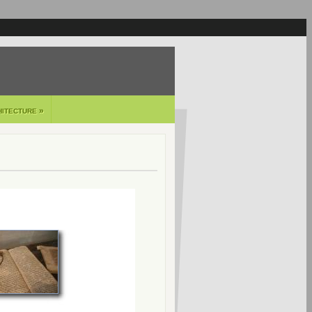
»
HITECTURE