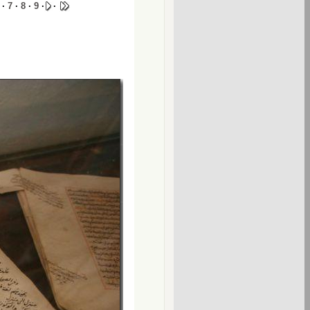
·
7
·
8
·
9
·
·