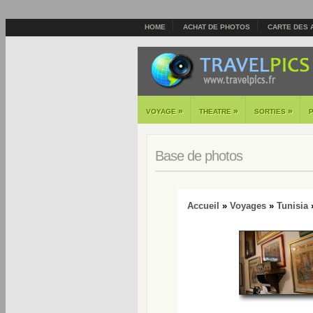
HOME
ACHAT DE PHOTOS
CARTE DES 
»
»
»
VOYAGE
THEATRE
SORTIES
Base de photos
Accueil
»
Voyages
»
Tunisia
»