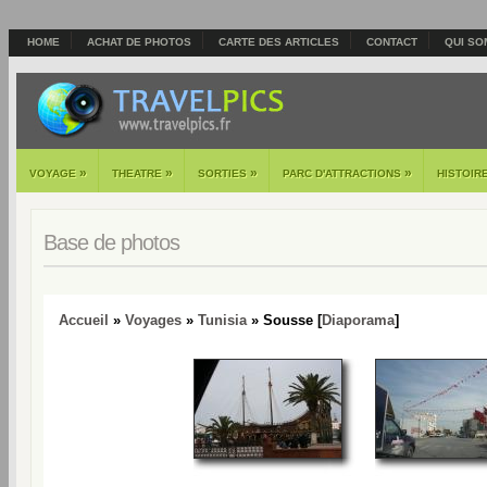
HOME
ACHAT DE PHOTOS
CARTE DES ARTICLES
CONTACT
QUI SO
»
»
»
»
VOYAGE
THEATRE
SORTIES
PARC D'ATTRACTIONS
HISTOIR
Base de photos
Accueil
»
Voyages
»
Tunisia
» Sousse [
Diaporama
]