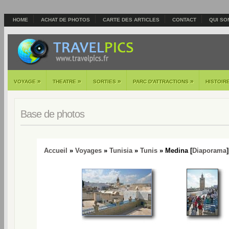
HOME
ACHAT DE PHOTOS
CARTE DES ARTICLES
CONTACT
QUI SO
»
»
»
»
VOYAGE
THEATRE
SORTIES
PARC D'ATTRACTIONS
HISTOIR
Base de photos
Accueil
»
Voyages
»
Tunisia
»
Tunis
» Medina [
Diaporama
]