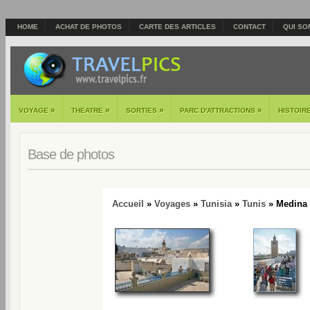
HOME
ACHAT DE PHOTOS
CARTE DES ARTICLES
CONTACT
QUI SO
»
»
»
»
VOYAGE
THEATRE
SORTIES
PARC D'ATTRACTIONS
HISTOIR
Base de photos
Accueil
»
Voyages
»
Tunisia
»
Tunis
» Medina 