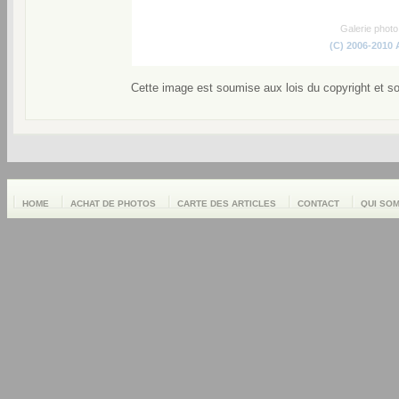
Galerie phot
(C) 2006-2010
Cette image est soumise aux lois du copyright et s
HOME
ACHAT DE PHOTOS
CARTE DES ARTICLES
CONTACT
QUI SO