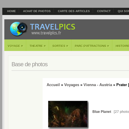
HOME
ACHAT DE PHOTOS
CARTE DES ARTICLES
CONTACT
QUI SO
»
»
»
»
VOYAGE
THEATRE
SORTIES
PARC D'ATTRACTIONS
HISTOIR
Base de photos
Accueil
»
Voyages
»
Vienna - Austria
» Prater 
Blue Planet
[27 photo