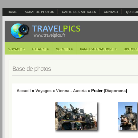
HOME
ACHAT DE PHOTOS
CARTE DES ARTICLES
CONTACT
QUI SO
»
»
»
»
VOYAGE
THEATRE
SORTIES
PARC D'ATTRACTIONS
HISTOIR
Base de photos
Accueil
»
Voyages
»
Vienna - Austria
» Prater [
Diaporama
]