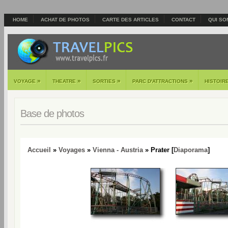
HOME
ACHAT DE PHOTOS
CARTE DES ARTICLES
CONTACT
QUI SO
»
»
»
»
VOYAGE
THEATRE
SORTIES
PARC D'ATTRACTIONS
HISTOIR
Base de photos
Accueil
»
Voyages
»
Vienna - Austria
» Prater [
Diaporama
]