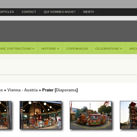
ARTICLES
CONTACT
QUI SOMMES-NOUS?
WEBTV
»
»
»
PARC D'ATTRACTIONS
HISTOIRE
COPENHAGUE
CELEBRATIONS
ARC
es
»
Vienna - Austria
» Prater [
Diaporama
]