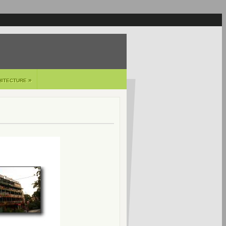
»
HITECTURE