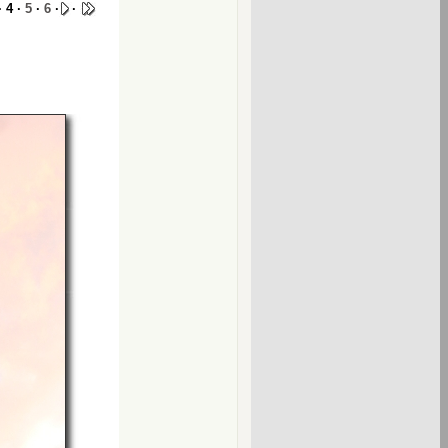
 4 ·
5
·
6
·
·