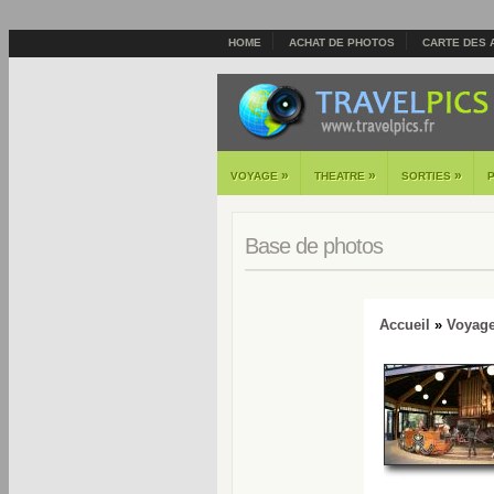
HOME
ACHAT DE PHOTOS
CARTE DES 
»
»
»
VOYAGE
THEATRE
SORTIES
Base de photos
Accueil
»
Voyag