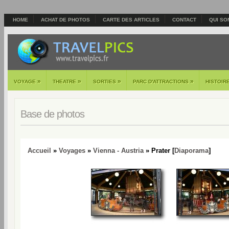
HOME
ACHAT DE PHOTOS
CARTE DES ARTICLES
CONTACT
QUI SO
»
»
»
»
VOYAGE
THEATRE
SORTIES
PARC D'ATTRACTIONS
HISTOIR
Base de photos
Accueil
»
Voyages
»
Vienna - Austria
» Prater [
Diaporama
]