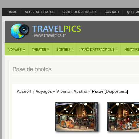
HOME
ACHAT DE PHOTOS
CARTE DES ARTICLES
CONTACT
QUI SO
»
»
»
»
VOYAGE
THEATRE
SORTIES
PARC D'ATTRACTIONS
HISTOIR
Base de photos
Accueil
»
Voyages
»
Vienna - Austria
» Prater [
Diaporama
]