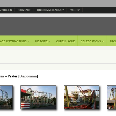
ARTICLES
CONTACT
QUI SOMMES-NOUS?
WEBTV
»
»
»
PARC D'ATTRACTIONS
HISTOIRE
COPENHAGUE
CELEBRATIONS
ARC
ria
» Prater [
Diaporama
]