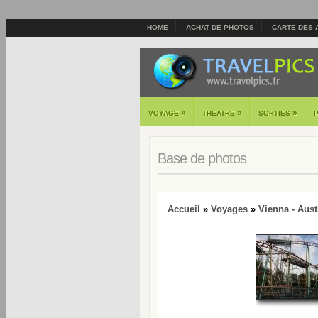
HOME
ACHAT DE PHOTOS
CARTE DES 
»
»
»
VOYAGE
THEATRE
SORTIES
Base de photos
Accueil
»
Voyages
»
Vienna - Aust