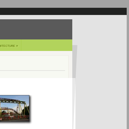
»
HITECTURE