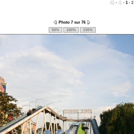
·
· 1 ·
2
Photo 7 sur 76