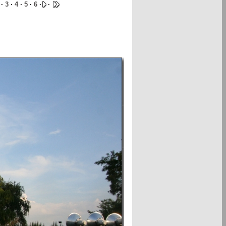
·
3
·
4
·
5
·
6
·
·