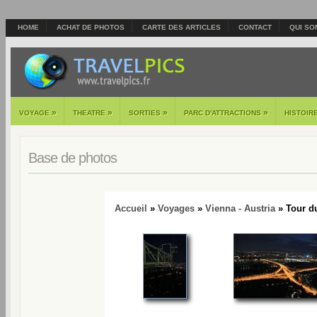
HOME
ACHAT DE PHOTOS
CARTE DES ARTICLES
CONTACT
QUI SO
»
»
»
»
VOYAGE
THEATRE
SORTIES
PARC D'ATTRACTIONS
HISTOIR
Base de photos
Accueil
»
Voyages
»
Vienna - Austria
» Tour d