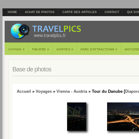
HOME
ACHAT DE PHOTOS
CARTE DES ARTICLES
CONTACT
QUI SO
»
»
»
»
VOYAGE
THEATRE
SORTIES
PARC D'ATTRACTIONS
HISTOIR
Base de photos
Accueil
»
Voyages
»
Vienna - Austria
» Tour du Danube [
Diapor