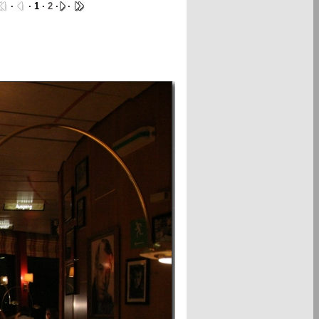
·
· 1 ·
2
·
·