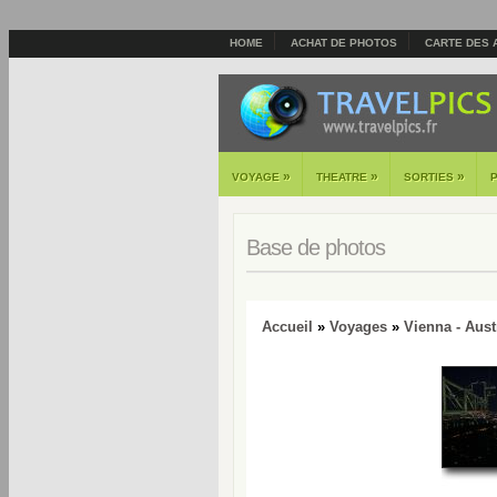
HOME
ACHAT DE PHOTOS
CARTE DES 
»
»
»
VOYAGE
THEATRE
SORTIES
Base de photos
Accueil
»
Voyages
»
Vienna - Aust