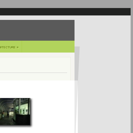
»
HITECTURE