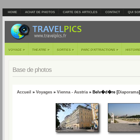
HOME
ACHAT DE PHOTOS
CARTE DES ARTICLES
CONTACT
QUI SO
»
»
»
»
VOYAGE
THEATRE
SORTIES
PARC D'ATTRACTIONS
HISTOIR
Base de photos
Accueil
»
Voyages
»
Vienna - Austria
» Belv�d�re [
Diaporama
]