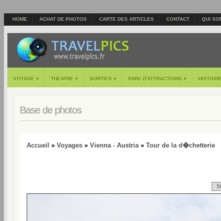
HOME
ACHAT DE PHOTOS
CARTE DES ARTICLES
CONTACT
QUI SO
»
»
»
»
VOYAGE
THEATRE
SORTIES
PARC D'ATTRACTIONS
HISTOIR
Base de photos
Accueil
»
Voyages
»
Vienna - Austria
»
Tour de la d�chetterie