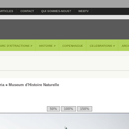
ARTICLES
CONTACT
QUI SOMMES-NOUS?
WEBTV
»
»
»
PARC D'ATTRACTIONS
HISTOIRE
COPENHAGUE
CELEBRATIONS
ARC
ria
»
Museum d'Histoire Naturelle