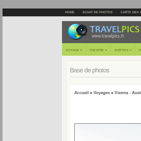
HOME
ACHAT DE PHOTOS
CARTE DES 
»
»
»
VOYAGE
THEATRE
SORTIES
Base de photos
Accueil
»
Voyages
»
Vienna - Aust