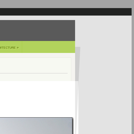
»
HITECTURE