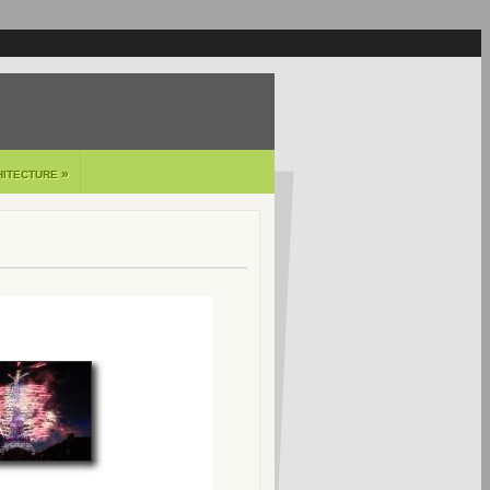
»
HITECTURE