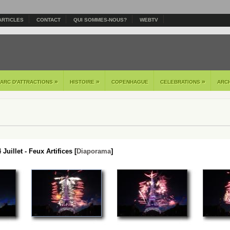
ARTICLES
CONTACT
QUI SOMMES-NOUS?
WEBTV
»
»
»
PARC D'ATTRACTIONS
HISTOIRE
COPENHAGUE
CELEBRATIONS
ARC
 Juillet - Feux Artifices [
Diaporama
]