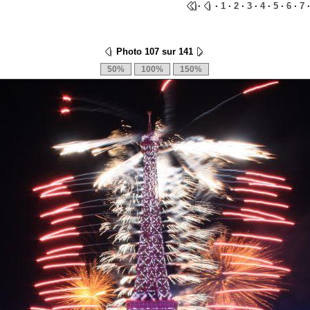
·
·
1
·
2
·
3
·
4
·
5
·
6
·
7
·
Photo 107 sur 141