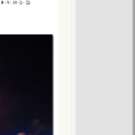
 8 ·
9
·
10
·
·