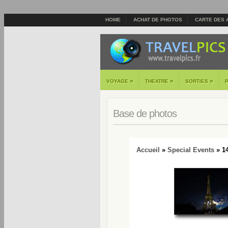
HOME
ACHAT DE PHOTOS
CARTE DES 
»
»
»
VOYAGE
THEATRE
SORTIES
Base de photos
Accueil
»
Special Events
» 14