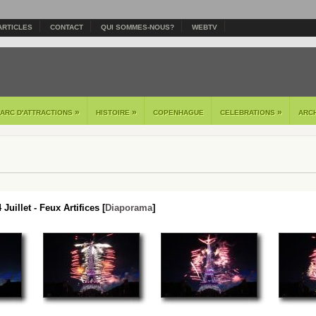
ARTICLES
CONTACT
QUI SOMMES-NOUS?
WEBTV
»
»
»
PARC D'ATTRACTIONS
HISTOIRE
COPENHAGUE
CELEBRATIONS
ARC
 Juillet - Feux Artifices [
Diaporama
]