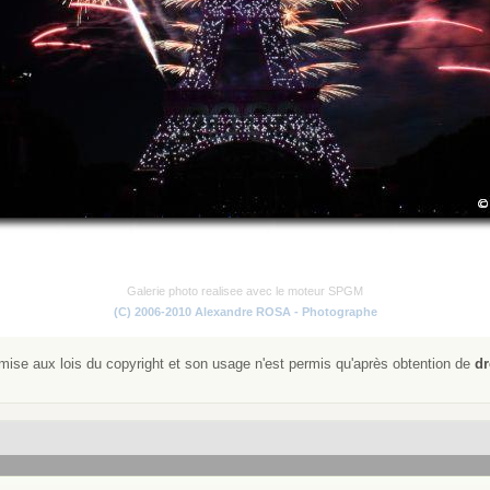
Galerie photo realisee avec le moteur SPGM
(C) 2006-2010 Alexandre ROSA - Photographe
ise aux lois du copyright et son usage n'est permis qu'après obtention de
dr