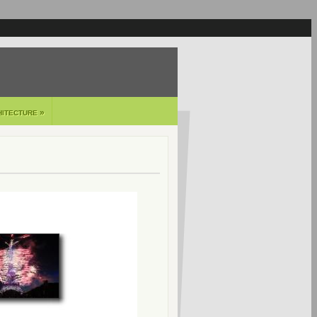
»
HITECTURE