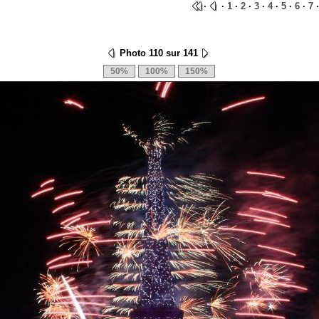
·
·
1
·
2
·
3
·
4
·
5
·
6
·
7
·
Photo 110 sur 141