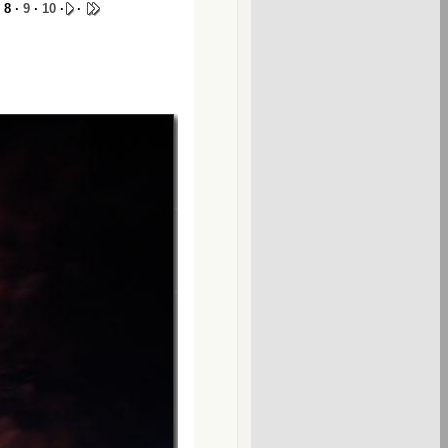
 8 ·
9
·
10
·
·