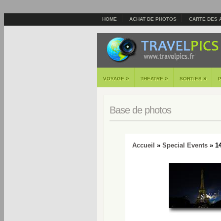
HOME
ACHAT DE PHOTOS
CARTE DES 
»
»
»
VOYAGE
THEATRE
SORTIES
Base de photos
Accueil
»
Special Events
» 14